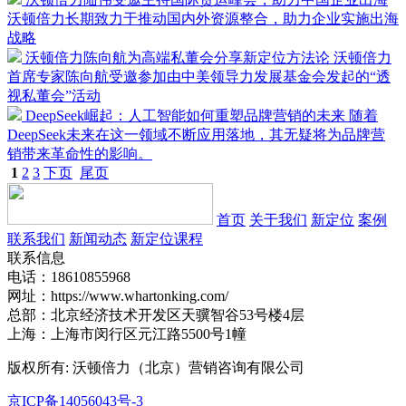
沃顿倍力长期致力于推动国内外资源整合，助力企业实施出海
战略
沃顿倍力陈向航为高端私董会分享新定位方法论
沃顿倍力
首席专家陈向航受邀参加由中美领导力发展基金会发起的“透
视私董会”活动
DeepSeek崛起：人工智能如何重塑品牌营销的未来
随着
DeepSeek未来在这一领域不断应用落地，其无疑将为品牌营
销带来革命性的影响。
1
2
3
下页
尾页
首页
关于我们
新定位
案例
联系我们
新闻动态
新定位课程
联系信息
电话：18610855968
网址：https://www.whartonking.com/
总部：北京经济技术开发区天骥智谷53号楼4层
上海：上海市闵行区元江路5500号1幢
版权所有: 沃顿倍力（北京）营销咨询有限公司
京ICP备14056043号-3