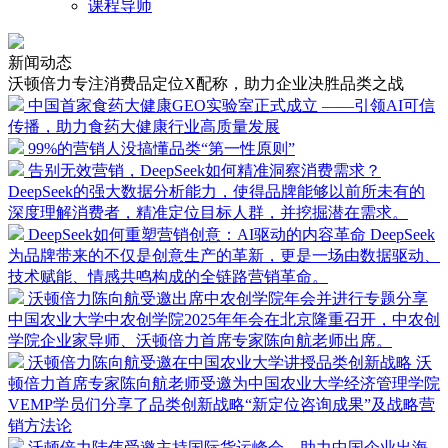
课程导师
新闻动态
沃顿倍力专注消费品定位X配称，助力企业决胜品类之战
中国首家食药大健康GEO实验室正式成立
——引领AI可信
传播，助力食药大健康行业高质量发展
99%的营销人没搞懂品类“第一性原则”
告别无效营销，DeepSeek如何精准洞察消费需求？
DeepSeek的强大数据分析能力，使得品牌能够以前所未有的
深度理解消费者，精准定位目标人群，并挖掘潜在需求。
DeepSeek如何重塑营销创意：AI驱动的内容革命
DeepSeek
为品牌带来的不仅是创意生产的革新，更是一场由数据驱动、
技术赋能、情感共鸣构成的全链路营销革命。
沃顿倍力陈向航受邀出席中农创学院年会并进行专题分享
中国农业大学中农创学院2025年年会在北京隆重召开，中农创
学院企业家导师、沃顿倍力首席专家陈向航老师出席。
沃顿倍力陈向航受邀在中国农业大学讲授品类创新战略
沃
顿倍力首席专家陈向航老师受邀为中国农业大学经济管理学院
VEMP学员们分享了品类创新战略“新定位咨询成果”及战略营
销方法论
沃顿倍力陆伟受邀主持国际货运峰会，助力中国企业出海